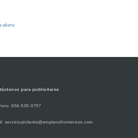
is ahora
táctenos
para publicitarse
fono: 656-530-3797
l: servicioalcliente@empleosfronterizos.com