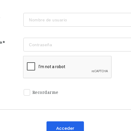
e
a
Recordarme
Acceder