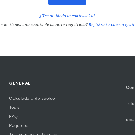
¿Has olvidado la contraseña?
a no tienes una cuenta de usuario registrada?
Registra tu cuenta grat
GENERAL
Con
Calculadora de sueldo
Telé
Tests
FAQ
emai
Paquetes
Términos y condiciones