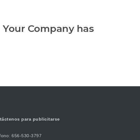
r Your Company has
táctenos
para publicitarse
fono: 656-530-3797