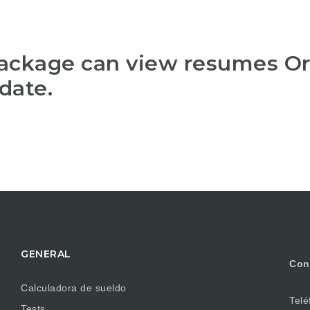
package can view resumes O
date.
GENERAL
Con
Calculadora de sueldo
Telé
Tests